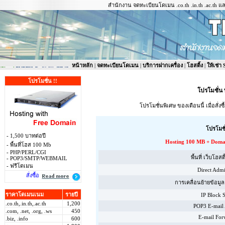
สำนักงาน จดทะเบียนโดเมน .co.th .in.th .ac.th และ
หน้าหลัก
|
จดทะเบียนโดเมน
|
บริการฝากเครื่อง
|
โฮสติ้ง
|
ให้เช่า
โปรโมชั่น !!
โปรโมชั่น
โปรโมชั่นพิเศษ ของเดือนนี้ เมื่อสั่
โปรโมชั
- 1,500 บาทต่อปี
Hosting 100 MB + Domain
- พื้นที่โฮส 100 Mb
- PHP/PERL/CGI
พื้นที่ เว็บโฮสต
- POP3/SMTP/WEBMAIL
- ฟรีโดเมน
Direct Admi
สั่งซื้อ
การเคลื่อนย้ายข้อมู
ราคาโดเมนเนม
รายปี
IP Block 
.co.th,.in.th,.ac.th
1,200
POP3 E-mail 
.com, .net, .org, .ws
450
E-mail For
.biz, .info
600