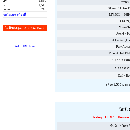
.tv
1,800
WebMa
.cc
1,500
Share SSL for
.name
700
จดโดเมน เดี๋ยวนี้
MYSQL + PHP
CRON 
Mime T
ไอพีของคุณ : 216.73.216.26
Apache H
CGI Center (Ow
Add URL Free
Raw Acce
Preinstalled P
ระบบป้องกันอ
ระบบป้องก
Daily Ba
เพียง
1,500
บาท ต
โปรโมชั
Hosting 100 MB + Domain .co
พื้นที่ เว็บโฮสต