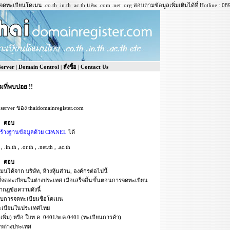
ดทะเบียนโดเมน .co.th .in.th .ac.th และ .com .net .org สอบถามข้อมูลเพิ่มเติมได้ที่ Hotline : 0
 Server
|
Domain Control
|
สั่งซื้อ
|
Contact Us
ที่พบบ่อย !!
server ของ thaidomainregister.com
ตอบ
ีสร้างฐานข้อมูลด้วย CPANEL
ได้
n.th , .or.th , .net.th , .ac.th
ตอบ
นได้จาก บริษัท, ห้างหุ้นส่วน, องค์กรต่อไปนี้
ี่จดทะเบียนในต่างประเทศ เมื่อเสร็จสิ้นขั้นตอนการจดทะเบียน
ากฏข้อความดังนี้
อบการจดทะเบียนชื่อโดเมน
ทะเบียนในประเทศไทย
่าเพิ่ม) หรือ ใบท.ค. 0401/พ.ค.0401 (ทะเบียนการค้า)
กรต่างประเทศ