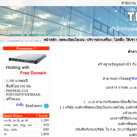
สำนักงาน จ
หน้าหลัก
|
จดทะเบียนโดเมน
|
บริการฝากเครื่อง
|
โฮสติ้ง
|
ให้เช่า
Promotion !!
คำถาม
สร้างฐานข้อมูลอย่างไร กับ 
สามารถดาวโหลดคู่
วิธ
- 1,500 บาทต่อปี
- พื้นที่โฮส 100 Mb
เอกสาร การจด .co.th , .i
- PHP/PERL/CGI
- POP3/SMTP/WEBMAIL
- ฟรีโดเมน
1. .co.th สามารถรับจดทะเบียนชื่อโดเม
สั่งซื้อ
1.1 บริษัท, องค์กรที่จดทะเบียนในประเทศไทย, องค์กรท
แล้วจะปร
Quick Prices
Yearly
เอกสารที่ใช้ประก
.co.th,.in.th,.ac.th
1,200
องค์กรที่จด
.com, .net, .org, .ws
450
.biz, .info
600
หนังสือรับรองบริษัท, ใบ ภ.พ. 20 (ภาษีมูลค
.tv
1,800
องค์