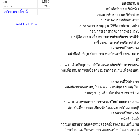
.cc
1,500
หนังสือรับร
.name
700
หนังสือรับรองบริษัทที
จดโดเมน เดี๋ยวนี้
จดหมายรับรองจากบริษัทต่าง
1. รับรองบริษัทที่จดทะเ
Add URL Free
2. รับรองการอนุญาตใช้ชื่อองค์กรต่างปร
กรุณาส่งเอกสารดังกล่าวพร้อมระบ
1.2 ผู้ถือครองเครื่องหมายการค้า/บริการ กรณีนี
เครื่องหมายการค้า/บริการได้ เ
เอกสารที่ใช้ประก
หนังสือสำคัญแสดงการจดทะเบียนเครื่องหมายการ
ป
2. .in.th สำหรับบุคคล บริษัท และองค์กรที่ต้องการจดทะ
ใหม่เพื่อให้บริการจดชื่อโดยไม่จำกัดจำนวน เพื่อตอบ
เอกสารที่ใช้ประก
หนังสือรับรองบริษัท, ใบ ภ.พ.20 (ภาษีมูลค่าเพิ่ม) 
/club/group หรือ บัตรประชาชน พร้อม
3. .ac.th สำหรับสถาบันการศึกษาโดยไม่แยกแยะประเ
สถาบันที่ขอจดทะเบียนชื่อโดเมนภายใต้หมวดหมู่
เอกสารที่ใช้ประก
หนังสือจัดต
กรณีที่ไม่สามารถแสดงหนังสือจัดตั้งโรงเรียนได้นั้น ร
โรงเรียนและรับรองการขอจดทะเบียนโดเมนเนม พร้