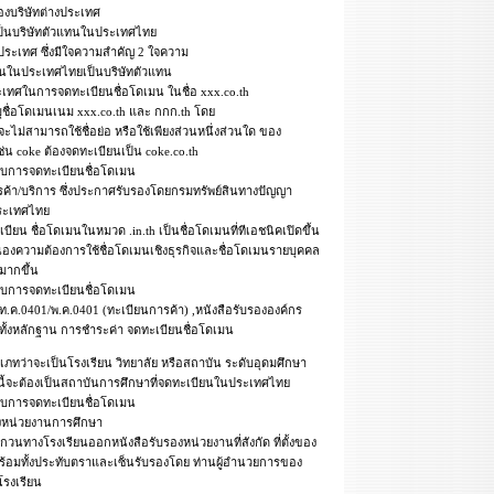
องบริษัทต่างประเทศ
่เป็นบริษัทตัวแทนในประเทศไทย
ประเทศ ซึ่งมีใจความสำคัญ 2 ใจความ
บียนในประเทศไทยเป็นบริษัทตัวแทน
ะเทศในการจดทะเบียนชื่อโดเมน ในชื่อ xxx.co.th
ุชื่อโดเมนเนม xxx.co.th และ กกก.th โดย
้จะไม่สามารถใช้ชื่อย่อ หรือใช้เพียงส่วนหนึ่งส่วนใด ของ
ช่น coke ต้องจดทะเบียนเป็น coke.co.th
อบการจดทะเบียนชื่อโดเมน
ค้า/บริการ ซึ่งประกาศรับรองโดยกรมทรัพย์สินทางปัญญา
ระเทศไทย
เบียน ชื่อโดเมนในหมวด .in.th เป็นชื่อโดเมนที่ทีเอชนิคเปิดขึ้น
สนองความต้องการใช้ชื่อโดเมนเชิงธุรกิจและชื่อโดเมนรายบุคคล
มากขึ้น
อบการจดทะเบียนชื่อโดเมน
ใบ ท.ค.0401/พ.ค.0401 (ทะเบียนการค้า) ,หนังสือรับรององค์กร
ทั้งหลักฐาน การชำระค่า จดทะเบียนชื่อโดเมน
ภทว่าจะเป็นโรงเรียน วิทยาลัย หรือสถาบัน ระดับอุดมศึกษา
นี้จะต้องเป็นสถาบันการศึกษาที่จดทะเบียนในประเทศไทย
อบการจดทะเบียนชื่อโดเมน
ั้งหน่วยงานการศึกษา
บกวนทางโรงเรียนออกหนังสือรับรองหน่วยงานที่สังกัด ที่ตั้งของ
อมทั้งประทับตราและเซ็นรับรองโดย ท่านผู้อำนวยการของ
โรงเรียน