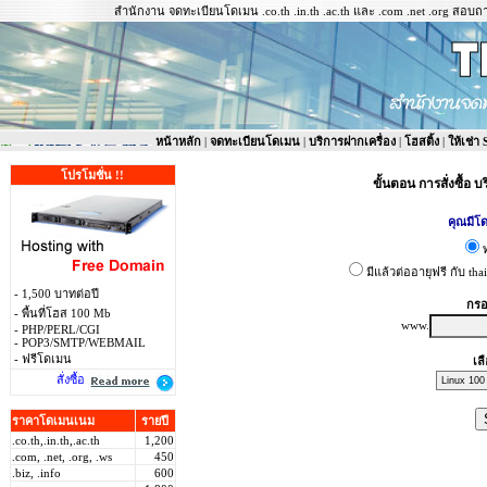
สำนักงาน จดทะเบียนโดเมน .co.th .in.th .ac.th และ .com .net .org สอบถามข
หน้าหลัก
|
จดทะเบียนโดเมน
|
บริการฝากเครื่อง
|
โฮสติ้ง
|
ให้เช่า
โปรโมชั่น !!
ขั้นตอน การสั่งซื้อ 
คุณมีโด
มีแล้วต่ออายุฟรี กับ tha
- 1,500 บาทต่อปี
กรอ
- พื้นที่โฮส 100 Mb
www.
- PHP/PERL/CGI
- POP3/SMTP/WEBMAIL
- ฟรีโดเมน
เล
สั่งซื้อ
ราคาโดเมนเนม
รายปี
.co.th,.in.th,.ac.th
1,200
.com, .net, .org, .ws
450
.biz, .info
600